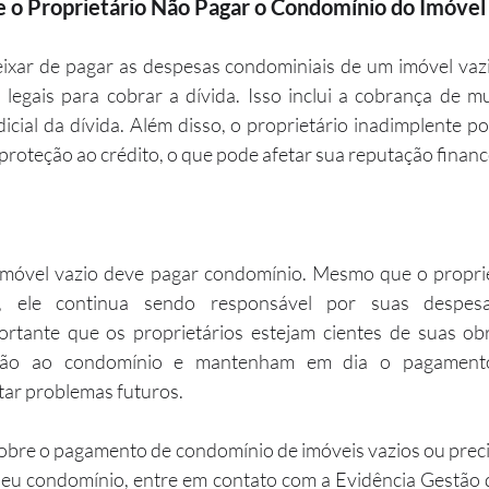
 o Proprietário Não Pagar o Condomínio do Imóvel
eixar de pagar as despesas condominiais de um imóvel vazi
egais para cobrar a dívida. Isso inclui a cobrança de mul
cial da dívida. Além disso, o proprietário inadimplente p
proteção ao crédito, o que pode afetar sua reputação financ
móvel vazio deve pagar condomínio. Mesmo que o propriet
 ele continua sendo responsável por suas despesas
ortante que os proprietários estejam cientes de suas obri
ação ao condomínio e mantenham em dia o pagamento
tar problemas futuros.
obre o pagamento de condomínio de imóveis vazios ou precis
seu condomínio, entre em contato com a Evidência Gestão 