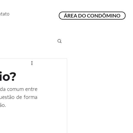
tato
ÁREA DO CONDÔMINO
io?
ida comum entre 
uestão de forma 
ão.