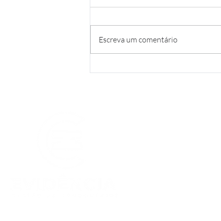
Escreva um comentário
Acabou a Energia no
Condomínio: E Agora?
NAVE
Home
Serviç
Blog
E-Boo
Instagram