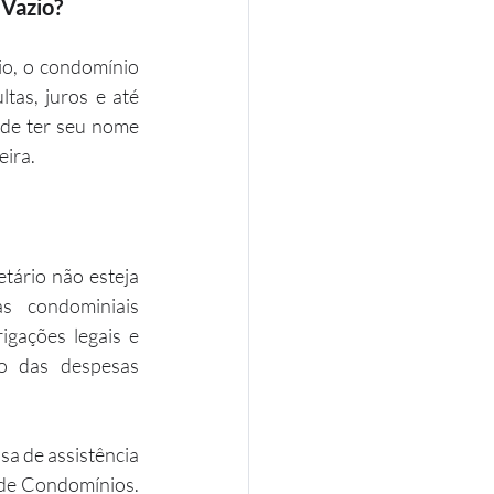
 Vazio?
o, o condomínio 
tas, juros e até 
ode ter seu nome 
eira.
ário não esteja 
 condominiais 
gações legais e 
 das despesas 
a de assistência 
de Condomínios. 