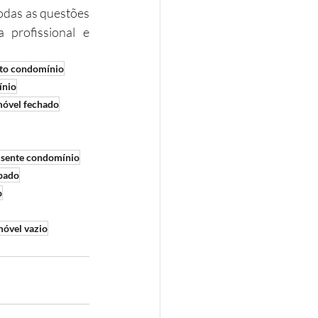
odas as questões 
profissional e 
to condomínio
ínio
móvel fechado
usente condomínio
pado
o
móvel vazio