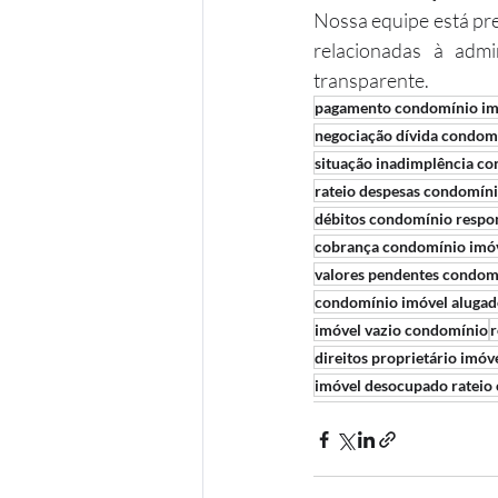
Nossa equipe está pre
relacionadas à admi
transparente.
pagamento condomínio im
negociação dívida condom
situação inadimplência c
rateio despesas condomíni
débitos condomínio respo
cobrança condomínio imó
valores pendentes condom
condomínio imóvel aluga
imóvel vazio condomínio
r
direitos proprietário imóv
imóvel desocupado rateio