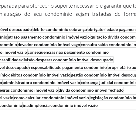
parada para oferecer o suporte necessário e garantir que t
nistração do seu condomínio sejam tratadas de forma 
óvel desocupado
débito condomínio cobrança
obrigatoriedade pagamen
ínio
atraso pagamento condomínio imóvel vazio
quitação dívida condom
ondomínio
devedor condomínio imóvel vago
consulta saldo condomínio i
o imóvel vazio
consequências não pagamento condomínio
nsabilidade
divisão despesas condomínio imóvel desocupado
vel desocupado
responsabilidade pagamento condomínio
proprietário a
ínio
débitos condomínio imóvel vazio
gestão condomínio imóvel desocu
do
administradora condomínio imóvel vazio
cobrança judicial condomíni
egras condomínio imóvel vazio
dívida condomínio imóvel fechado
el vazio
como calcular condomínio imóvel vazio
legislação condomínio i
 condomínio
inadimplência condomínio imóvel vazio