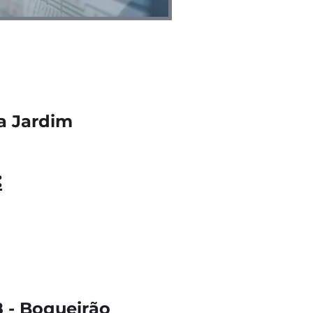
ia Jardim
:
 - Boqueirão