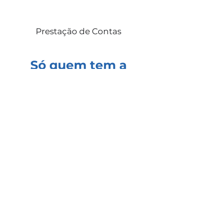
Prestação de Contas
Só quem tem a
Evidência sabe como é
ter tudo em um único
lugar!