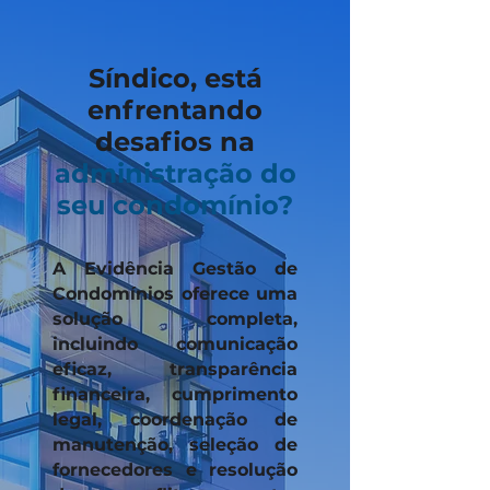
Síndico, está
enfrentando
desafios na
administração do
seu condomínio?
A Evidência Gestão de
Condomínios oferece uma
solução completa,
incluindo comunicação
eficaz, transparência
financeira, cumprimento
legal, coordenação de
manutenção, seleção de
fornecedores e resolução